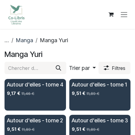
Se rendre au contenu
...
Manga
Manga Yuri
Manga Yuri
Trier par
Filtres
Autour d'elles - tome 4
Autour d'elles - tome 1
9,17
€
9,51
€
11,46
€
11,89
€
Autour d'elles - tome 2
Autour d'elles - tome 3
9,51
€
9,51
€
11,89
€
11,89
€