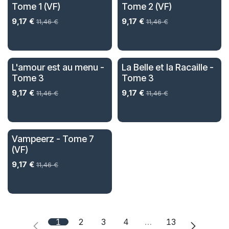
Tome 1 (VF)
Tome 2 (VF)
9,17
€
9,17
€
11,46
€
11,46
€
L'amour est au menu -
La Belle et la Racaille -
Tome 3
Tome 3
9,17
€
9,17
€
11,46
€
11,46
€
Vampeerz - Tome 7
(VF)
9,17
€
11,46
€
1
2
3
4
…
13